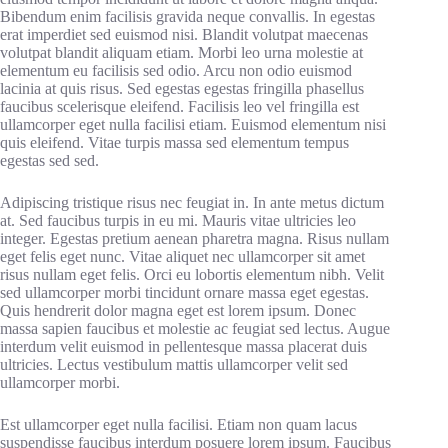
Bibendum enim facilisis gravida neque convallis. In egestas
erat imperdiet sed euismod nisi. Blandit volutpat maecenas
volutpat blandit aliquam etiam. Morbi leo urna molestie at
elementum eu facilisis sed odio. Arcu non odio euismod
lacinia at quis risus. Sed egestas egestas fringilla phasellus
faucibus scelerisque eleifend. Facilisis leo vel fringilla est
ullamcorper eget nulla facilisi etiam. Euismod elementum nisi
quis eleifend. Vitae turpis massa sed elementum tempus
egestas sed sed.
Adipiscing tristique risus nec feugiat in. In ante metus dictum
at. Sed faucibus turpis in eu mi. Mauris vitae ultricies leo
integer. Egestas pretium aenean pharetra magna. Risus nullam
eget felis eget nunc. Vitae aliquet nec ullamcorper sit amet
risus nullam eget felis. Orci eu lobortis elementum nibh. Velit
sed ullamcorper morbi tincidunt ornare massa eget egestas.
Quis hendrerit dolor magna eget est lorem ipsum. Donec
massa sapien faucibus et molestie ac feugiat sed lectus. Augue
interdum velit euismod in pellentesque massa placerat duis
ultricies. Lectus vestibulum mattis ullamcorper velit sed
ullamcorper morbi.
Est ullamcorper eget nulla facilisi. Etiam non quam lacus
suspendisse faucibus interdum posuere lorem ipsum. Faucibus