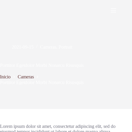
Saltar
al
contenido
2021-09-15
Cameras
,
Portrait
Porttitor Egetdolor Morbi Nonarcu Risusquis
Inicio
Cameras
Porttitor Egetdolor Morbi Nonarcu Risusquis
Lorem ipsum dolor sit amet, consectetur adipiscing elit, sed do
eiusmod tempor incididunt ut labore et dolore magna aliqua.