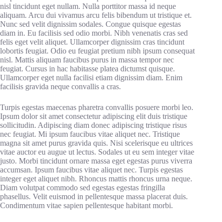
nisl tincidunt eget nullam. Nulla porttitor massa id neque
aliquam. Arcu dui vivamus arcu felis bibendum ut tristique et.
Nunc sed velit dignissim sodales. Congue quisque egestas
diam in. Eu facilisis sed odio morbi. Nibh venenatis cras sed
felis eget velit aliquet. Ullamcorper dignissim cras tincidunt
lobortis feugiat. Odio eu feugiat pretium nibh ipsum consequat
nisl. Mattis aliquam faucibus purus in massa tempor nec
feugiat. Cursus in hac habitasse platea dictumst quisque.
Ullamcorper eget nulla facilisi etiam dignissim diam. Enim
facilisis gravida neque convallis a cras.
Turpis egestas maecenas pharetra convallis posuere morbi leo.
Ipsum dolor sit amet consectetur adipiscing elit duis tristique
sollicitudin. Adipiscing diam donec adipiscing tristique risus
nec feugiat. Mi ipsum faucibus vitae aliquet nec. Tristique
magna sit amet purus gravida quis. Nisi scelerisque eu ultrices
vitae auctor eu augue ut lectus. Sodales ut eu sem integer vitae
justo. Morbi tincidunt ornare massa eget egestas purus viverra
accumsan. Ipsum faucibus vitae aliquet nec. Turpis egestas
integer eget aliquet nibh. Rhoncus mattis rhoncus urna neque.
Diam volutpat commodo sed egestas egestas fringilla
phasellus. Velit euismod in pellentesque massa placerat duis.
Condimentum vitae sapien pellentesque habitant morbi.